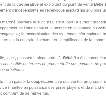
dent de la
coopérative
et exploitant du point de vente
Bébé 
upement d’indépendants en revendique aujourd’hui 140 pour u
u marché (derrière le succursaliste Aubert) a surtout procé
veloppement de l’omnicanal et la montée en puissance du web
n magasin »
; la modernisation des systèmes informatiques po
urs via la centrale d’achats ; et l’amplification de la commu
ile, jouet, poussette, siège auto…),
Bébé 9
a également élar
lus accessible en termes de prix et étoffé nos gammes de pr
bé création. »
s : l’an passé, la
coopérative
a vu ses ventes progresser d
vive (montée en puissance des pures players et du marché d
t contraint de se réinventer.