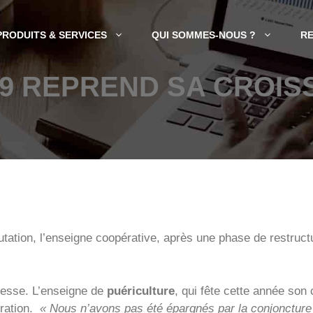
PRODUITS & SERVICES
QUI SOMMES-NOUS ?
R
9 REPREND SA CROI
ation, l’enseigne coopérative, après une phase de restructur
unesse. L’enseigne de
puériculture
, qui fête cette année son 
uration.
« Nous n’avons pas été épargnés par la conjoncture 