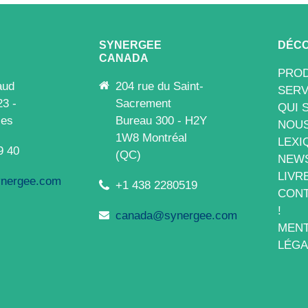
SYNERGEE
DÉCO
CANADA
PROD
aud
204 rue du Saint-
SERV
23 -
Sacrement
QUI 
les
Bureau 300 - H2Y
NOUS
1W8 Montréal
LEXI
9 40
(QC)
NEW
LIVR
nergee.com
+1 438 2280519
CONT
!
canada@synergee.com
MENT
LÉGA