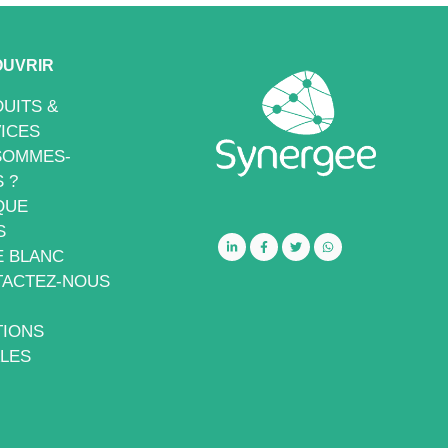
UVRIR
UITS &
ICES
SOMMES-
 ?
QUE
S
E BLANC
ACTEZ-NOUS
IONS
LES