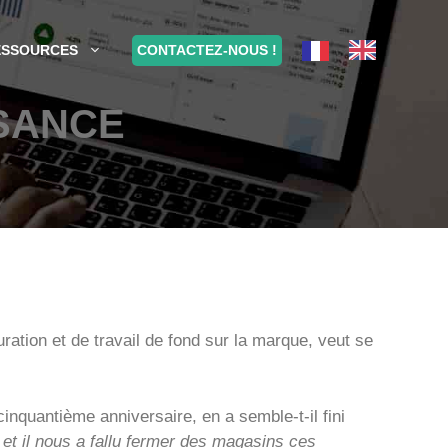
CONTACTEZ-NOUS !
ESSOURCES
SSANCE
ation et de travail de fond sur la marque, veut se
cinquantième anniversaire, en a semble-t-il fini
et il nous a fallu fermer des magasins ces