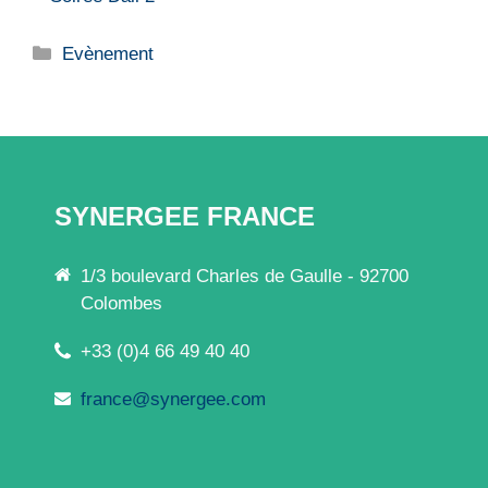
Catégories
Evènement
SYNERGEE FRANCE
1/3 boulevard Charles de Gaulle - 92700
Colombes
+33 (0)4 66 49 40 40
france@synergee.com