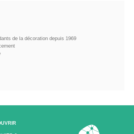
dants de la décoration depuis 1969
ncement
e
UVRIR