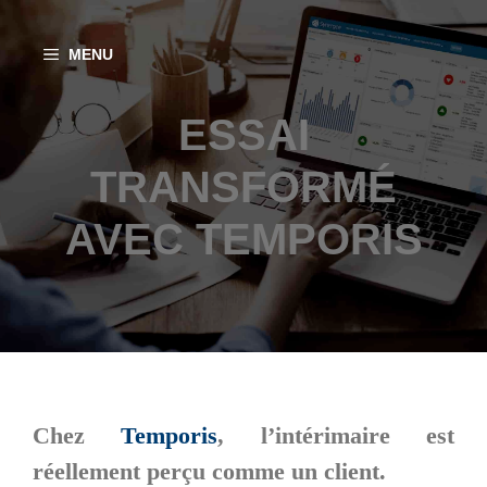
Aller
au
MENU
contenu
ESSAI
TRANSFORMÉ
AVEC TEMPORIS
Chez
Temporis
, l’intérimaire est
réellement perçu comme un client.