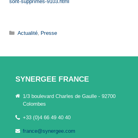
sont-supprimes-9103.html
Catégories
Actualité
,
Presse
SYNERGEE FRANCE
1/3 boulevard Charles de Gaulle - 92700
Colombes
+33 (0)4 66 49 40 40
france@synergee.com