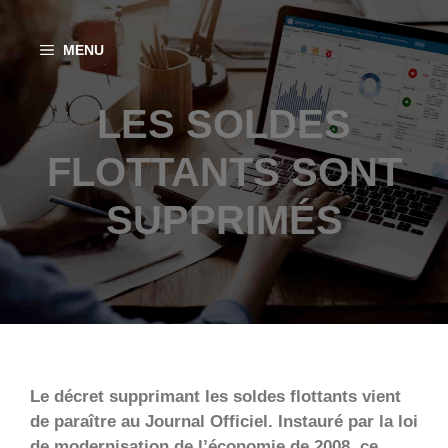
Aller
au
MENU
contenu
LES SOLDES
FLOTTANTS SONT
SUPPRIMÉS
Le décret supprimant les soldes flottants vient
de paraître au Journal Officiel. Instauré par la loi
de modernisation de l’économie de 2008, ce