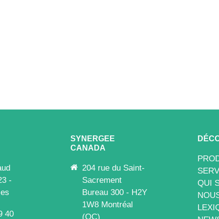
SYNERGEE
DÉCO
CANADA
PROD
aud
204 rue du Saint-
SERV
23 -
Sacrement
QUI 
les
Bureau 300 - H2Y
NOUS
1W8 Montréal
LEXI
9 40
(QC)