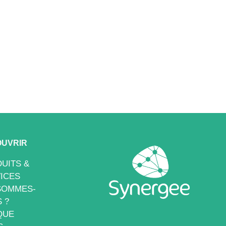
UVRIR
UITS &
ICES
SOMMES-
 ?
QUE