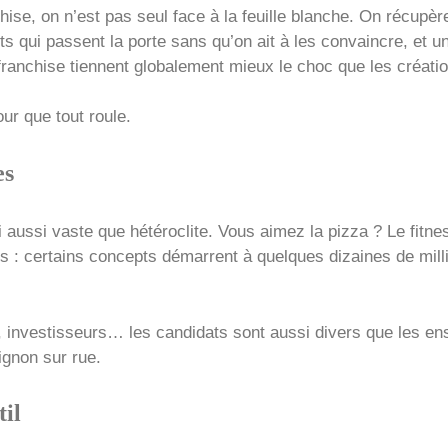
ise, on n’est pas seul face à la feuille blanche. On récupèr
ts qui passent la porte sans qu’on ait à les convaincre, et un
franchise tiennent globalement mieux le choc que les créati
our que tout roule.
es
aussi vaste que hétéroclite. Vous aimez la pizza ? Le fitne
 : certains concepts démarrent à quelques dizaines de millie
n, investisseurs… les candidats sont aussi divers que les en
ignon sur rue.
til