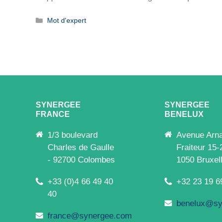
Catégories
Mot d'expert
SYNERGEE
SYNERGEE
FRANCE
BENELUX
1/3 boulevard
Avenue Arn
Charles de Gaulle
Fraiteur 15-
- 92700 Colombes
1050 Bruxel
+33 (0)4 66 49 40
+32 23 19 6
40
benelux@sy
france@synergee.com