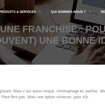
PRODUITS & SERVICES
QUI SOMMES-NOUS ?
R
UNE FRANCHISE : POU
OUVENT) UNE BONNE I
grisant. Mais c’est aussi risqué, chronophage et, parfois, déc
 Peut-être pas. Mais une option sérieuse, pour sûr.