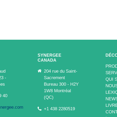
SYNERGEE
DÉCO
CANADA
PROD
aud
204 rue du Saint-
SERV
23 -
Sacrement
QUI 
les
Bureau 300 - H2Y
NOUS
1W8 Montréal
LEXI
9 40
(QC)
NEW
LIVR
nergee.com
+1 438 2280519
CONT