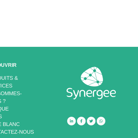
UVRIR
UITS &
ICES
SOMMES-
 ?
QUE
S
E BLANC
ACTEZ-NOUS