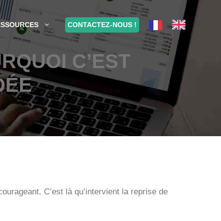
CONTACTEZ-NOUS !
ESSOURCES
RQUOI C’EST
DÉE
ourageant. C’est là qu’intervient la reprise de