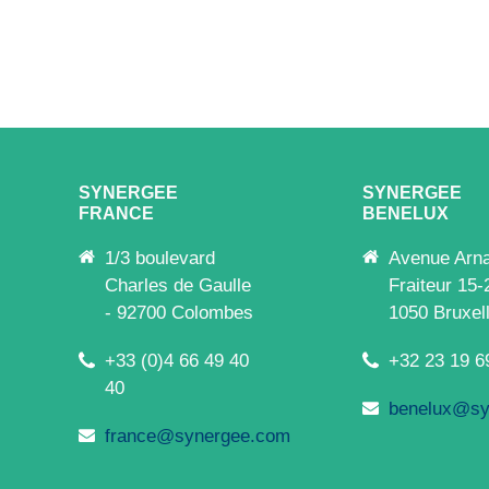
SYNERGEE
SYNERGEE
FRANCE
BENELUX
1/3 boulevard
Avenue Arn
Charles de Gaulle
Fraiteur 15-
- 92700 Colombes
1050 Bruxel
+33 (0)4 66 49 40
+32 23 19 6
40
benelux@sy
france@synergee.com