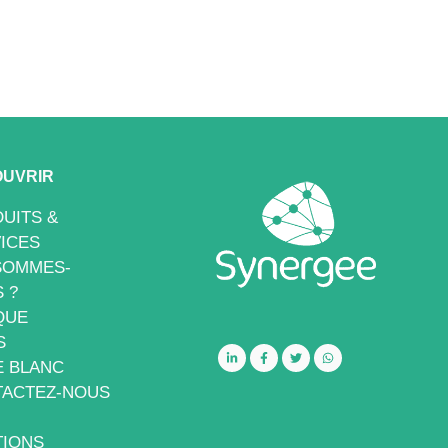
UVRIR
UITS &
ICES
SOMMES-
 ?
QUE
S
E BLANC
ACTEZ-NOUS
IONS