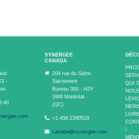
SYNERGEE
DÉCO
CANADA
PROD
aud
204 rue du Saint-
SERV
23 -
Sacrement
QUI 
les
Bureau 300 - H2Y
NOUS
1W8 Montréal
LEXI
9 40
(QC)
NEW
LIVR
nergee.com
+1 438 2280519
CONT
!
canada@synergee.com
MENT