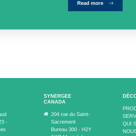
Read more
SYNERGEE
DÉCO
CANADA
PROD
aud
204 rue du Saint-
SERV
23 -
Sacrement
QUI 
les
Bureau 300 - H2Y
NOUS