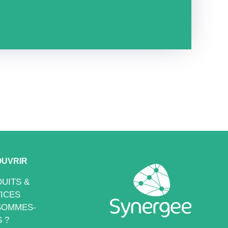
UVRIR
UITS &
ICES
SOMMES-
 ?