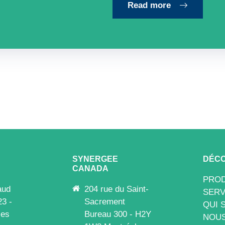
Read more
SYNERGEE
DÉCO
CANADA
PROD
aud
204 rue du Saint-
SERV
23 -
Sacrement
QUI 
les
Bureau 300 - H2Y
NOUS