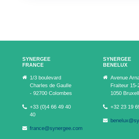
SYNERGEE
SYNERGEE
FRANCE
BENELUX
1/3 boulevard
Avenue Arn
Charles de Gaulle
Fraiteur 15-
- 92700 Colombes
1050 Bruxel
+33 (0)4 66 49 40
+32 23 19 6
40
benelux@sy
france@synergee.com