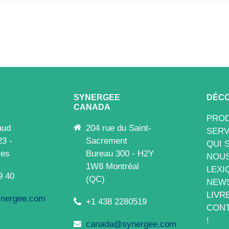
SYNERGEE
DÉCO
CANADA
PROD
aud
204 rue du Saint-
SERV
23 -
Sacrement
QUI 
les
Bureau 300 - H2Y
NOUS
1W8 Montréal
LEXI
9 40
(QC)
NEW
LIVR
nergee.com
+1 438 2280519
CONT
!
canada@synergee.com