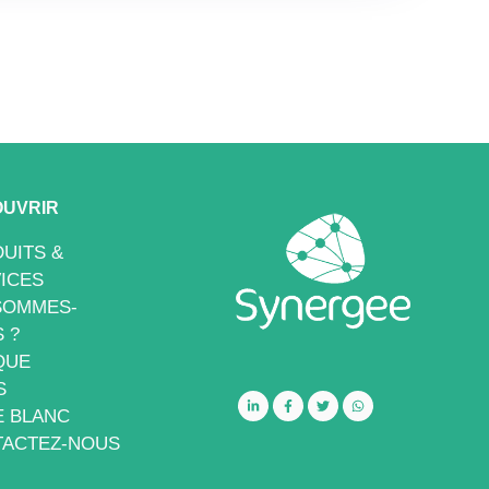
UVRIR
UITS &
ICES
SOMMES-
 ?
QUE
S
E BLANC
ACTEZ-NOUS