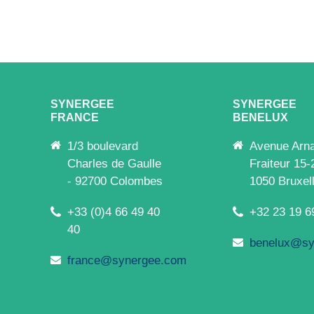
SYNERGEE
SYNERGEE
FRANCE
BENELUX
1/3 boulevard
Avenue Arn
Charles de Gaulle
Fraiteur 15-
- 92700 Colombes
1050 Bruxel
+33 (0)4 66 49 40
+32 23 19 6
40
benelux@sy
france@synergee.com