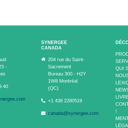
SYNERGEE
DÉCO
CANADA
PROD
aud
204 rue du Saint-
SERV
23 -
Sacrement
QUI 
les
Bureau 300 - H2Y
NOUS
1W8 Montréal
LEXI
9 40
(QC)
NEW
LIVR
nergee.com
+1 438 2280519
CONT
!
canada@synergee.com
MENT
LÉGA