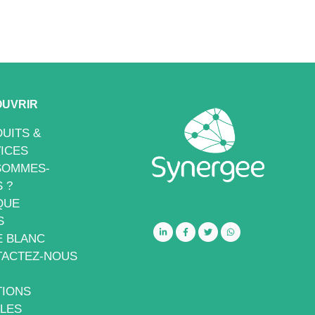
UVRIR
UITS &
ICES
SOMMES-
 ?
QUE
S
E BLANC
ACTEZ-NOUS
IONS
LES