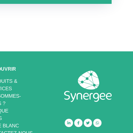
UVRIR
UITS &
ICES
SOMMES-
 ?
QUE
S
E BLANC