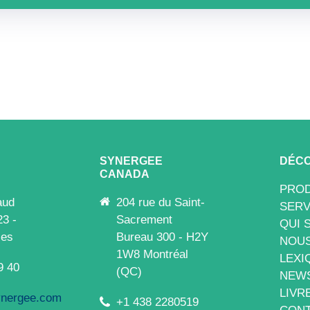
SYNERGEE
DÉCO
CANADA
PROD
aud
204 rue du Saint-
SERV
23 -
Sacrement
QUI 
les
Bureau 300 - H2Y
NOUS
1W8 Montréal
LEXI
9 40
(QC)
NEW
LIVR
nergee.com
+1 438 2280519