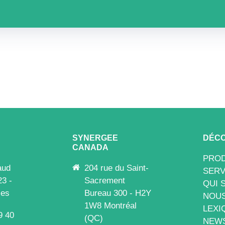
SYNERGEE
DÉCO
CANADA
PROD
aud
204 rue du Saint-
SERV
23 -
Sacrement
QUI 
les
Bureau 300 - H2Y
NOUS
1W8 Montréal
LEXI
9 40
(QC)
NEW