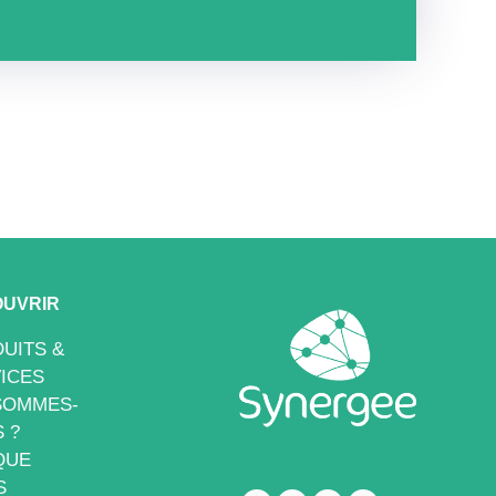
UVRIR
UITS &
ICES
SOMMES-
 ?
QUE
S