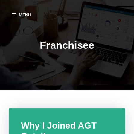
Aller
au
MENU
contenu
Franchisee
Why I Joined AGT