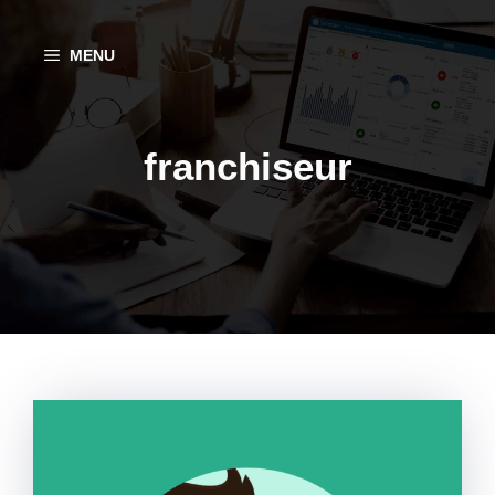
Aller
au
MENU
contenu
franchiseur