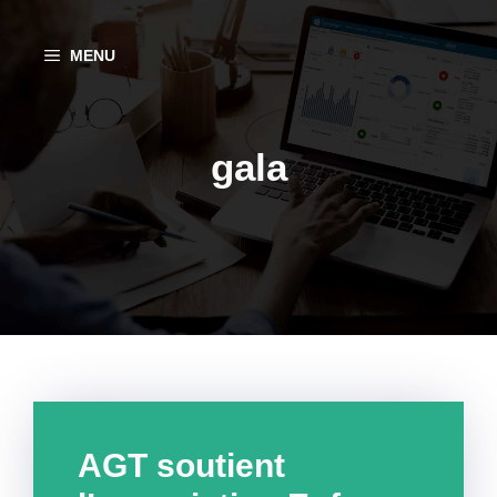
Aller
au
MENU
contenu
gala
AGT soutient