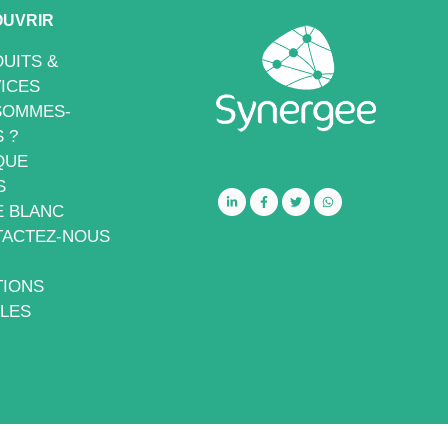
UVRIR
UITS &
ICES
SOMMES-
 ?
QUE
S
E BLANC
ACTEZ-NOUS
IONS
LES