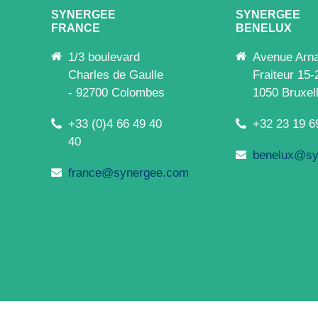
SYNERGEE
SYNERGEE
FRANCE
BENELUX
1/3 boulevard
Avenue Arn
Charles de Gaulle
Fraiteur 15-
- 92700 Colombes
1050 Bruxel
+33 (0)4 66 49 40
+32 23 19 6
40
benelux@sy
france@synergee.com