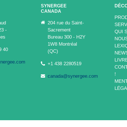
SYNERGEE
DÉCO
CANADA
PROD
aud
204 rue du Saint-
SERV
23 -
Sacrement
QUI 
les
Bureau 300 - H2Y
NOUS
1W8 Montréal
LEXI
9 40
(QC)
NEW
LIVR
nergee.com
+1 438 2280519
CONT
!
canada@synergee.com
MENT
LÉGA