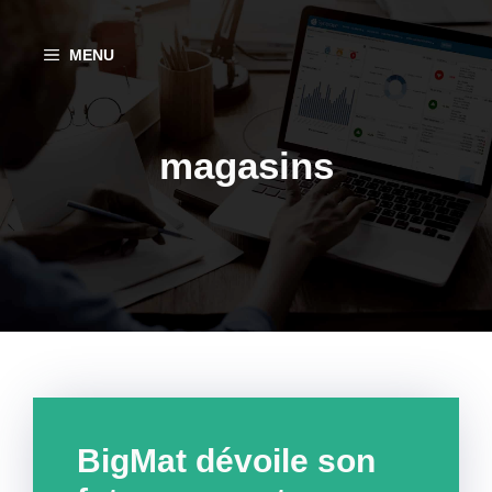
Aller
au
MENU
contenu
magasins
BigMat dévoile son