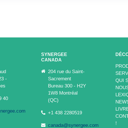
SYNERGEE
DÉCO
CANADA
PROD
aud
204 rue du Saint-
SERV
23 -
Sacrement
QUI 
les
Bureau 300 - H2Y
NOUS
1W8 Montréal
LEXI
9 40
(QC)
NEW
LIVR
nergee.com
+1 438 2280519
CONT
!
canada@synergee.com