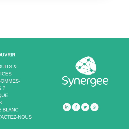
UVRIR
UITS &
ICES
SOMMES-
 ?
QUE
S
E BLANC
ACTEZ-NOUS