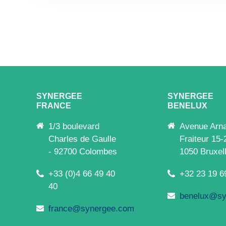
SYNERGEE
SYNERGEE
FRANCE
BENELUX
1/3 boulevard
Avenue Arn
Charles de Gaulle
Fraiteur 15-
- 92700 Colombes
1050 Bruxel
+33 (0)4 66 49 40
+32 23 19 6
40
benelux@sy
france@synergee.com