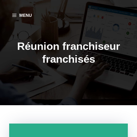
Aller
au
MENU
contenu
Réunion franchiseur
franchisés