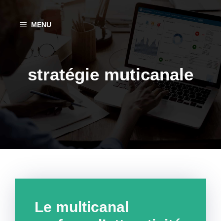
Aller
au
MENU
contenu
stratégie muticanale
Le multicanal