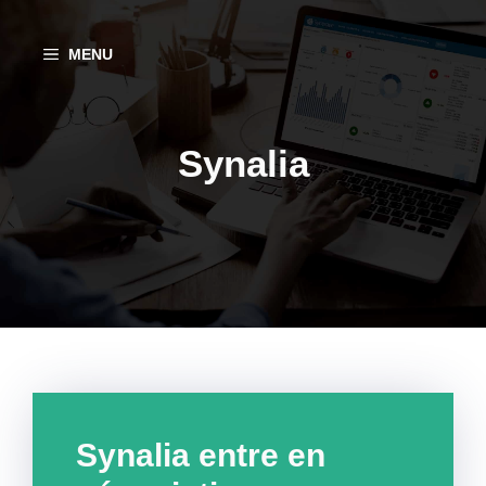
Aller
au
MENU
contenu
Synalia
Synalia entre en