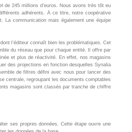
el de 245 millions d’euros. Nous avons très tôt eu
fférents adhérents. À ce titre, notre coopérative
ent. La communication mais également une équipe
ont l’éditeur connaît bien les problématiques. Cet
mble du réseau que pour chaque entité. Il offre par
finée et plus de réactivité. En effet, nos magasins
tuer des projections en fonction desquelles Synalia
ensemble de filtres défini avec nous pour lancer des
base centrale, regroupant les documents comptables
érents magasins sont classés par tranche de chiffre
lter ses propres données. Cette étape ouvre une
ter les données de la base.