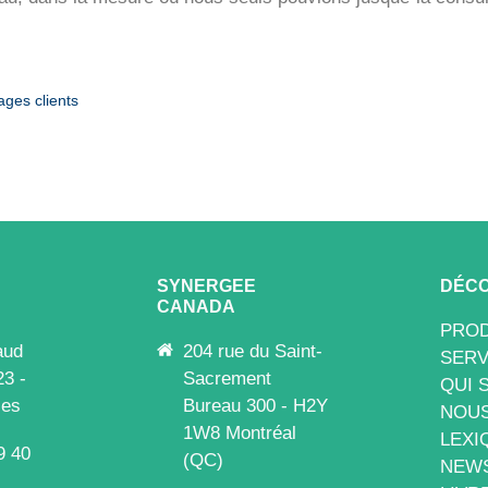
ges clients
SYNERGEE
DÉCO
CANADA
PROD
aud
204 rue du Saint-
SERV
23 -
Sacrement
QUI 
les
Bureau 300 - H2Y
NOUS
1W8 Montréal
LEXI
9 40
(QC)
NEW