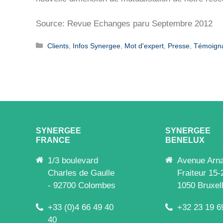
Source: Revue Echanges paru Septembre 2012
Catégories
Clients
,
Infos Synergee
,
Mot d'expert
,
Presse
,
Témoigna
SYNERGEE
SYNERGEE
FRANCE
BENELUX
1/3 boulevard
Avenue Arn
Charles de Gaulle
Fraiteur 15-
- 92700 Colombes
1050 Bruxel
+33 (0)4 66 49 40
+32 23 19 6
40