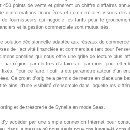
 450 points de vente et génèrent un chiffre d’affaires annu
de d’informations financières et commerciales issues des di
s de fournisseurs qui négocie les tarifs pour le groupem
nanciers et la gestion commerciale sont mutualisés.
ne solution décisionnelle adaptée aux réseaux de commerce d
es de l’activité financière et commerciale tant pour l’ense
idimensionnelles qui nous offre une grille de lecture plus af
par région, par chiffres d’affaires et par mois, pour effec
s fixés. Pour ce faire, l’outil a été paramétré autour d’un 
idées. Ce projet d’origine a permis de mettre en place une 
fite ainsi d’une visibilité d’ensemble dans laquelle les diff
eporting et de trésorerie de Synalia en mode Saas.
d’y accéder par une simple connexion Internet pour consu
au, dans la mesure où nous seuls pouvions jusque-là consul