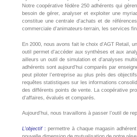
Notre coopérative fédère 250 adhérents qui gèrent
besoin de gérer, analyser et exploiter une myria
constitue une centrale d’achats et de référence
commerciale d’animateurs-terrain, les services fi
En 2000, nous avons fait le choix d’AGT Retail, u
outil permet d’accéder aux synthèses et aux analys
ailleurs un outil de simulation et d’analyses mult
adhérents sont aujourd’hui comparés par enseigne, 
peut piloter l’entreprise au plus près des objectif
requêtes statistiques sur les informations consol
des différents points de vente. La coopérative pro
d’affaires, évalués et comparés.
Aujourd’hui, nous travaillons à passer l’outil de r
L’objectif
:
permettre à chaque magasin adhérent 
nouvelle dimension de mutualisation de notre rése