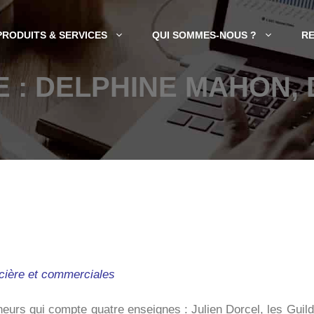
PRODUITS & SERVICES
QUI SOMMES-NOUS ?
R
 : DELPHINE MAHON, 
ancière et commerciales
neurs qui compte quatre enseignes : Julien Dorcel, les Guild