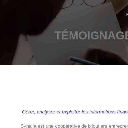
Aller
au
contenu
TÉMOIGNAGE
Gérer, analyser et exploiter les informations fin
Synalia est une coopérative de bijoutiers entrepre