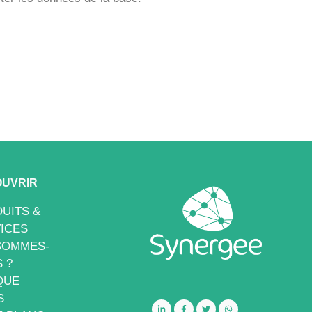
UVRIR
UITS &
ICES
SOMMES-
 ?
QUE
S