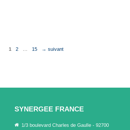
Page
Page
Page
1
2
…
15
→
suivant
SYNERGEE FRANCE
1/3 boulevard Charles de Gaulle - 92700