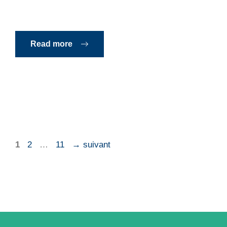
Read more
Page
Page
Page
1
2
…
11
→
suivant